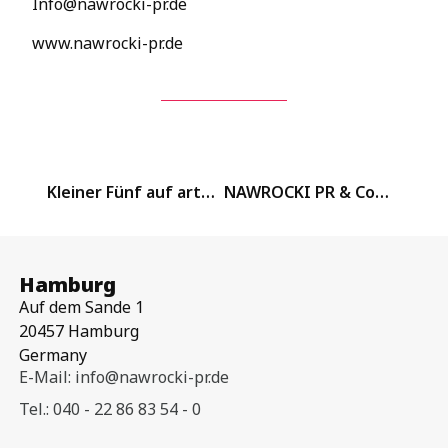
Info@nawrocki-pr.de
www.nawrocki-pr.de
Kleiner Fünf auf arte Re: Die AfD im Bundestag / 30 minuten
NAWROCKI PR & Communication wächst mit 1eEurope weiter im digitalen Bereich
Hamburg
Auf dem Sande 1
20457 Hamburg
Germany
E-Mail: info@nawrocki-pr.de
Tel.: 040 - 22 86 83 54 - 0