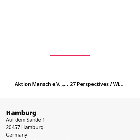
Aktion Mensch e.V. „Teilhabe für alle – Leben im inklusiven Sozialraum“ / Kooperationspartner Der Tagesspiegel
27 Perspectives / Wie solidarisch ist Europa? / Kooperationspartner Der Tagesspiegel
Hamburg
Auf dem Sande 1
20457 Hamburg
Germany