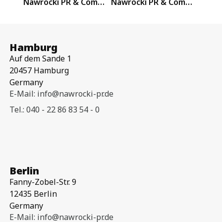
Nawrocki PR & Communication GmbH & Co. KG – International
Nawrocki PR & Communication GmbH & Co. KG auf internationaler Bühne – Eindrücke von der UNO-Vollversammlung (Summit of the Future) in New York 2024
Hamburg
Auf dem Sande 1
20457 Hamburg
Germany
E-Mail: info@nawrocki-pr.de
Tel.: 040 - 22 86 83 54 - 0
Berlin
Fanny-Zobel-Str. 9
12435 Berlin
Germany
E-Mail: info@nawrocki-pr.de