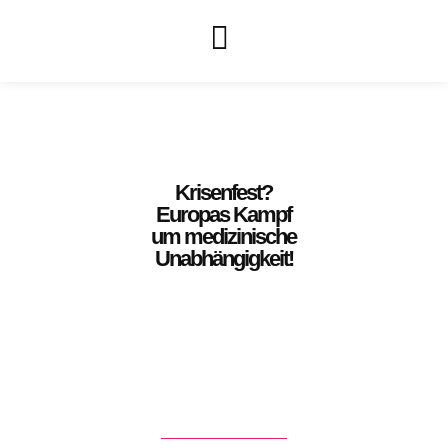
Krisenfest?
Europas Kampf
um medizinische
Unabhängigkeit!